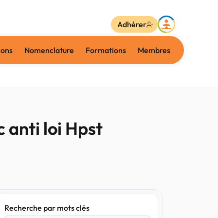
Adhérer
ions
Nomenclature
Formations
Membres
anti loi Hpst
Recherche par mots clés