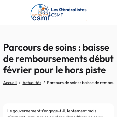
Passer au contenu principal
Les Généralistes
CSMF
Parcours de soins : baisse
de remboursements début
février pour le hors piste
Accueil
Actualités
Parcours de soins : baisse de rembour
Le gouvernement s’engage-t-il, lentement mais
sûrement, vers la mise en place d’une filière de soins