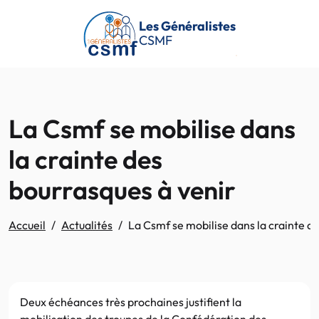
Passer au contenu principal
Les Généralistes
CSMF
La Csmf se mobilise dans
la crainte des
bourrasques à venir
Accueil
Actualités
La Csmf se mobilise dans la crainte d
Deux échéances très prochaines justifient la
mobilisation des troupes de la Confédération des