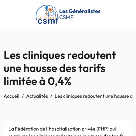
Passer au contenu principal
Les Généralistes
CSMF
Les cliniques redoutent
une hausse des tarifs
limitée à 0,4%
Accueil
Actualités
Les cliniques redoutent une hausse des
La Fédération de l´hospitalisation privée (FHP) qui
regroupe les cliniques redoute que la hausse des tarifs