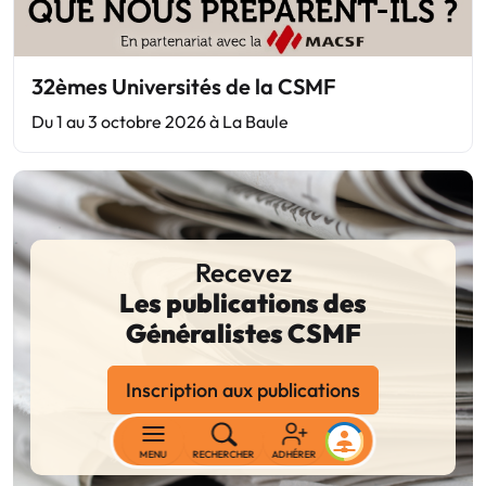
32èmes Universités de la CSMF
Du 1 au 3 octobre 2026 à La Baule
Recevez
Les publications des
Généralistes CSMF
Inscription aux publications
Accéder aux archives
MENU
RECHERCHER
ADHÉRER