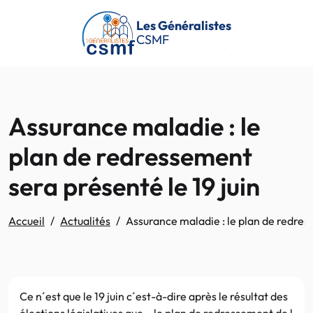
Passer au contenu principal
Les Généralistes
CSMF
Assurance maladie : le
plan de redressement
sera présenté le 19 juin
Accueil
Actualités
Assurance maladie : le plan de redress
Ce n´est que le 19 juin c´est-à-dire après le résultat des
élections législatives que – le plan de redressement de l