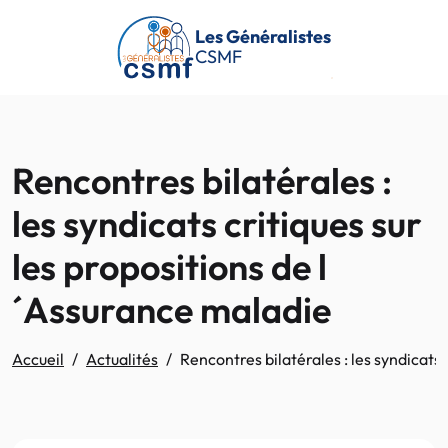
Passer au contenu principal
Les Généralistes
CSMF
Rencontres bilatérales :
les syndicats critiques sur
les propositions de l
´Assurance maladie
Accueil
Actualités
Rencontres bilatérales : les syndicats