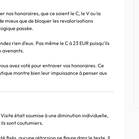
nos honoraires, que ce soient le C, le V ou la
de mieux que de bloquer les revalorisations
 logique passée.
endez rien d’eux. Pas même le C à 23 EUR puisqu’ils
ux avenants.
 vous avez voté pour entraver vos honoraires. Ce
utique montre bien leur impuissance à penser aux
a Visite était soumise à une diminution individuelle,
ils sont coutumiers.
été fixés, aucune rétorsion ne figure dans le texte. Il