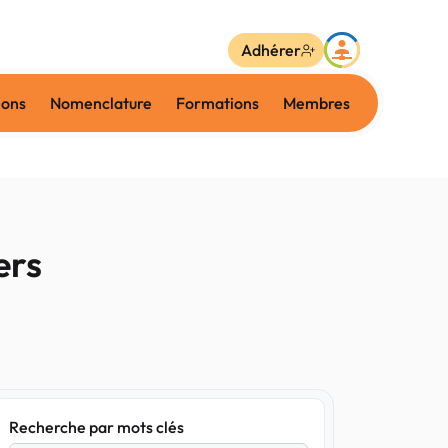
Adhérer
ions
Nomenclature
Formations
Membres
ers
Recherche par mots clés