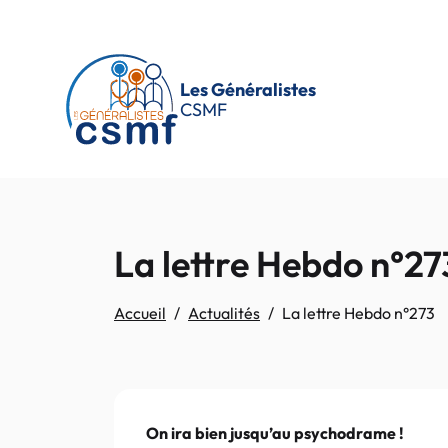
Passer au contenu principal
Les Généralistes
CSMF
La lettre Hebdo n°27
Accueil
Actualités
La lettre Hebdo n°273
On ira bien jusqu’au psychodrame !