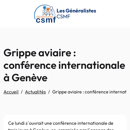
Passer au contenu principal
Les Généralistes
CSMF
Grippe aviaire :
conférence internationale
à Genève
Accueil
Actualités
Grippe aviaire : conférence internat
Ce lundi s´ouvrait une conférence internationale de
trois jours à Genève, co-organisée par l´agence des