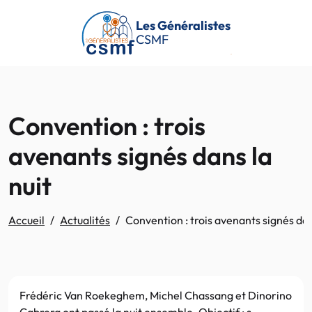
Passer au contenu principal
Les Généralistes
CSMF
Convention : trois
avenants signés dans la
nuit
Accueil
Actualités
Convention : trois avenants signés dan
Frédéric Van Roekeghem, Michel Chassang et Dinorino
Cabrera ont passé la nuit ensemble. Objectif : s