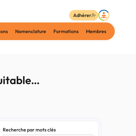
Adhérer
ions
Nomenclature
Formations
Membres
quitable…
Recherche par mots clés