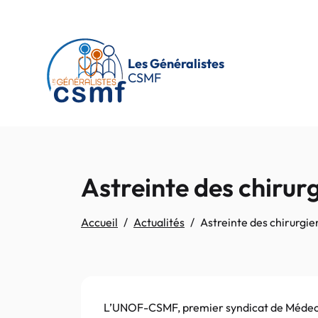
Passer au contenu principal
Les Généralistes
CSMF
Astreinte des chirur
Accueil
Actualités
Astreinte des chirurgie
L’UNOF-CSMF, premier syndicat de Médecins