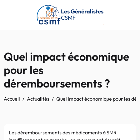
Passer au contenu principal
Les Généralistes
CSMF
Quel impact économique
pour les
déremboursements ?
Accueil
Actualités
Quel impact économique pour les dé
Les déremboursements des médicaments à SMR
insuffisant sont en marche ; ce mouvement devrait