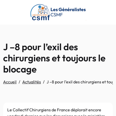
Passer au contenu principal
Les Généralistes
CSMF
J –8 pour l’exil des
chirurgiens et toujours le
blocage
Accueil
Actualités
J –8 pour l’exil des chirurgiens et touj
Le Collectif Chirurgiens de France déplorait encore
vendredi dernier que les discussions avec le ministère