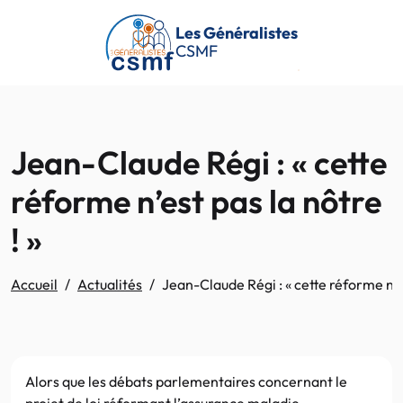
Passer au contenu principal
Les Généralistes
CSMF
Jean-Claude Régi : « cette
réforme n’est pas la nôtre
! »
Accueil
Actualités
Jean-Claude Régi : « cette réforme n’es
Alors que les débats parlementaires concernant le
projet de loi réformant l’assurance maladie