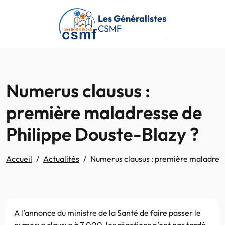
Passer au contenu principal
Les Généralistes
CSMF
Numerus clausus :
première maladresse de
Philippe Douste-Blazy ?
Accueil
Actualités
Numerus clausus : première maladress
A l’annonce du ministre de la Santé de faire passer le
numerus clausus à 7.000, les réactions n’ont pas tardé