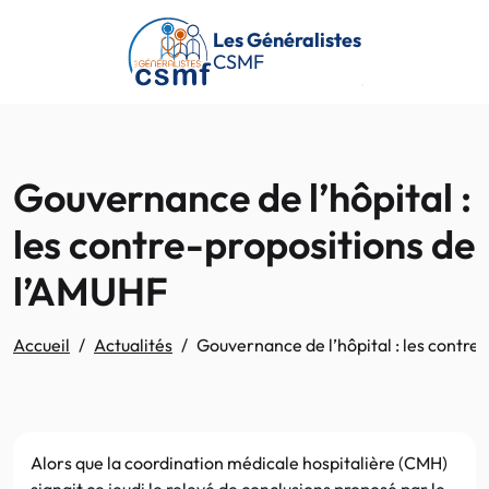
Passer au contenu principal
Les Généralistes
CSMF
Gouvernance de l’hôpital :
les contre-propositions de
l’AMUHF
Accueil
Actualités
Gouvernance de l’hôpital : les contre
Alors que la coordination médicale hospitalière (CMH)
signait ce jeudi le relevé de conclusions proposé par le