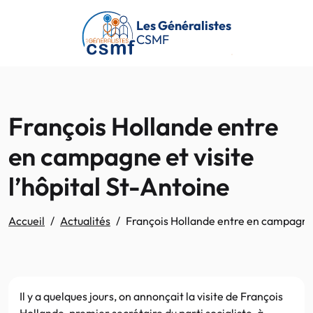
Passer au contenu principal
Les Généralistes
CSMF
François Hollande entre
en campagne et visite
l’hôpital St-Antoine
Accueil
Actualités
François Hollande entre en campagne e
Il y a quelques jours, on annonçait la visite de François
Hollande, premier secrétaire du parti socialiste, à