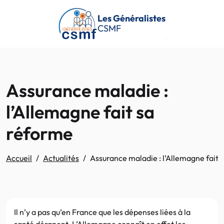
Passer au contenu principal
Les Généralistes
CSMF
Assurance maladie :
l’Allemagne fait sa
réforme
Accueil
Actualités
Assurance maladie : l’Allemagne fait 
Il n’y a pas qu’en France que les dépenses liées à la
santé dérapent. L’Allemagne connaît en effet les