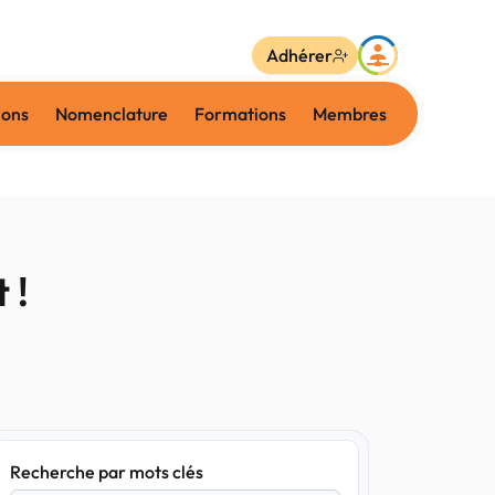
Adhérer
ions
Nomenclature
Formations
Membres
 !
Recherche par mots clés