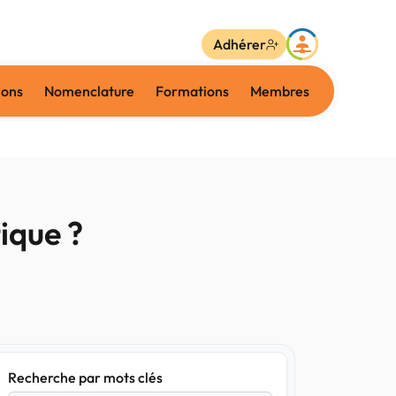
Adhérer
ions
Nomenclature
Formations
Membres
ique ?
Recherche par mots clés