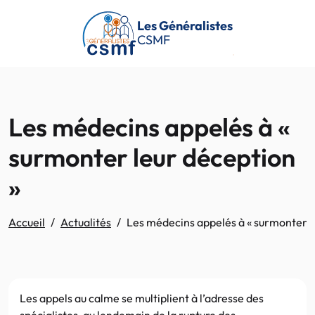
Passer au contenu principal
Les Généralistes
CSMF
Les médecins appelés à «
surmonter leur déception
»
Accueil
Actualités
Les médecins appelés à « surmonter l
Les appels au calme se multiplient à l’adresse des
spécialistes, au lendemain de la rupture des