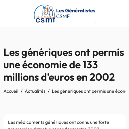
Passer au contenu principal
Les Généralistes
CSMF
Les génériques ont permis
une économie de 133
millions d’euros en 2002
Accueil
Actualités
Les génériques ont permis une économ
Les médicaments génériques ont connu une forte
progression durant le second semestre 2002,