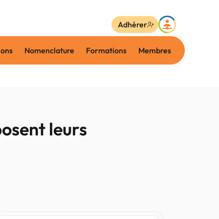
Adhérer
ions
Nomenclature
Formations
Membres
posent leurs