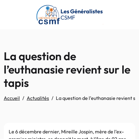
Passer au contenu principal
Les Généralistes
CSMF
La question de
l’euthanasie revient sur le
tapis
Accueil
Actualités
La question de l’euthanasie revient sur
Le 6 décembre dernier, Mireille Jospin, mère de l’ex-
premier ministre, se donnait la mort, à l’âge de 92 ans.