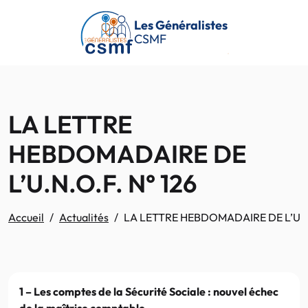
Passer au contenu principal
Les Généralistes
CSMF
LA LETTRE
HEBDOMADAIRE DE
L’U.N.O.F. N° 126
Accueil
Actualités
LA LETTRE HEBDOMADAIRE DE L’U.N.
1 – Les comptes de la Sécurité Sociale : nouvel échec
de la maîtrise comptable