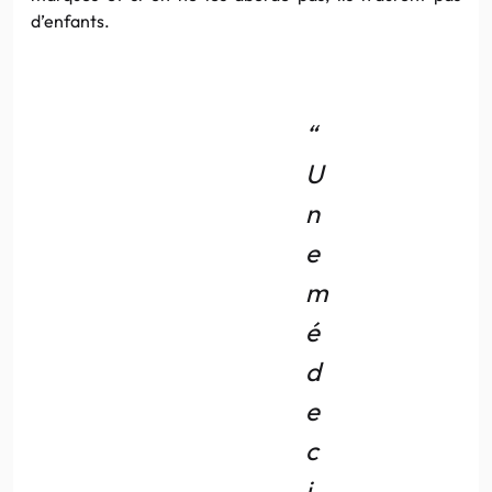
d’enfants.
“
U
n
e
m
é
d
e
c
i