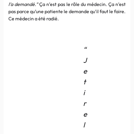
l’a demandé.”
Ça n’est pas le rôle du médecin. Ça n’est
pas parce qu’une patiente le demande qu’il faut le faire.
Ce médecin a été radié.
“
J
e
t
i
r
e
l