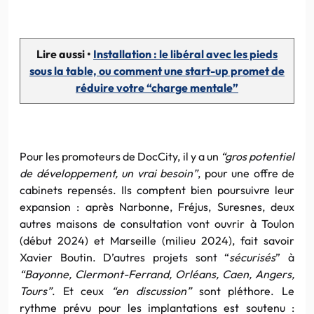
Lire aussi •
Installation : le libéral avec les pieds
sous la table, ou comment une start-up promet de
réduire votre “charge mentale”
Pour les promoteurs de DocCity, il y a un
“gros potentiel
de développement, un vrai besoin”
, pour une offre de
cabinets repensés. Ils comptent bien poursuivre leur
expansion : après Narbonne, Fréjus, Suresnes, deux
autres maisons de consultation vont ouvrir à Toulon
(début 2024) et Marseille (milieu 2024), fait savoir
Xavier Boutin. D’autres projets sont “
sécurisés
” à
“Bayonne, Clermont-Ferrand, Orléans, Caen, Angers,
Tours”
. Et ceux
“en discussion”
sont pléthore. Le
rythme prévu pour les implantations est soutenu :