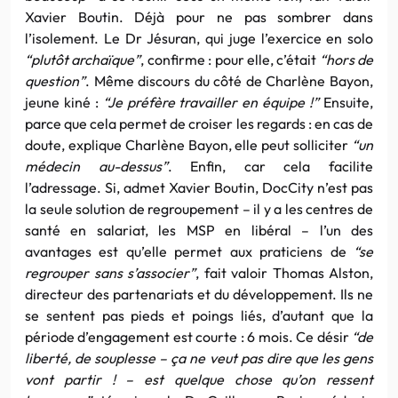
Xavier Boutin. Déjà pour ne pas sombrer dans
l’isolement. Le Dr Jésuran, qui juge l’exercice en solo
“plutôt archaïque”
, confirme : pour elle, c’était
“hors de
question”
. Même discours du côté de Charlène Bayon,
jeune kiné :
“Je préfère travailler en équipe !”
Ensuite,
parce que cela permet de croiser les regards : en cas de
doute, explique Charlène Bayon, elle peut solliciter
“un
médecin au-dessus”
. Enfin, car cela facilite
l’adressage. Si, admet Xavier Boutin, DocCity n’est pas
la seule solution de regroupement – il y a les centres de
santé en salariat, les MSP en libéral – l’un des
avantages est qu’elle permet aux praticiens de
“se
regrouper sans s’associer”
, fait valoir Thomas Alston,
directeur des partenariats et du développement. Ils ne
se sentent pas pieds et poings liés, d’autant que la
période d’engagement est courte : 6 mois. Ce désir
“de
liberté, de souplesse – ça ne veut pas dire que les gens
vont partir ! – est quelque chose qu’on ressent