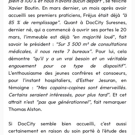
plein à 100 % et nous n’avons aucun départ
”, se félicite
Xavier Boutin. En mars dernier, un mois après avoir
accueilli ses premiers praticiens, Fréjus était déjà
“à
85 % de remplissage”
. Quant à DocCity Suresnes,
dernier né, qui a commencé à ouvrir ses portes le 20
mars, l’immeuble est déjà
“en majorité loué
”, fait
savoir le président :
“Sur 3 500 m² de consultations
médicales, il nous reste 7 bureaux”.
Pour lui, cela
démontre
“qu’il y a un vrai besoin et un véritable
engouement pour ce type de dispositif”.
L’enthousiasme des jeunes confrères et consoeurs,
pour l’instant hospitaliers, d’Esther Jesuran, en
témoigne :
“Mes copains-copines sont émerveillés.
Certains seraient intéressés, pour plus tard”.
Et cet
attrait n’est
“pas que générationnel”
, fait remarquer
Thomas Alston.
Si DocCity semble bien accueilli, c’est aussi
certainement en raison du soin porté à l’étude des