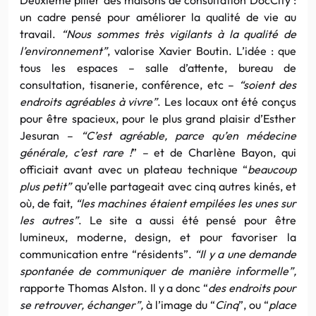
un cadre pensé pour améliorer la qualité de vie au
travail.
“Nous sommes très vigilants à la qualité de
l’environnement”
, valorise Xavier Boutin. L’idée : que
tous les espaces – salle d’attente, bureau de
consultation, tisanerie, conférence, etc –
“soient des
endroits agréables à vivre”
. Les locaux ont été conçus
pour être spacieux, pour le plus grand plaisir d’Esther
Jesuran –
“C’est agréable, parce qu’en médecine
générale, c’est rare !
” – et de Charlène Bayon, qui
officiait avant avec un plateau technique “
beaucoup
plus petit”
qu’elle partageait avec cinq autres kinés, et
où, de fait,
“les machines étaient empilées les unes sur
les autres”
. Le site a aussi été pensé pour être
lumineux, moderne, design, et pour favoriser la
communication entre “résidents”.
“Il y a une demande
spontanée de communiquer de manière informelle”,
rapporte Thomas Alston. Il y a donc “
des endroits pour
se retrouver, échanger”,
à l’image du “
Cinq
”, ou “
place