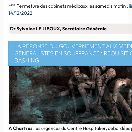
*** Fermeture des cabinets médicaux les samedis matin :
l
14/12/2022
Dr Sylvaine LE LIBOUX, Secrétaire Générale
LA REPONSE DU GOUVERNEMENT AUX MED
GENERALISTES EN SOUFFRANCE : REQUISITI
BASHING
A Chartres
, les urgences du Centre Hospitalier, débordées p