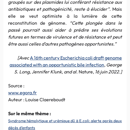
groupés sur des plasmides lui conférant résistance aux
antibiotiques et pathogénicité, reste à élucider”.
Mais
elle se veut optimiste à la lumière de cette
reconstitution de génome.
“Cette plongée dans le
passé pourrait aussi aider à prédire ses évolutions
futures en termes de virulence et de résistance et peut
être aussi celles d’autres pathogènes opportunistes.”
[Avec
A 16th century Escherichia coli draft genome
associated with an opportunistic bile infection
, George
S. Long, Jennifer Klunk, and al.
Nature,
16 juin 2022.]
Source :
www.egora.fr
Auteur : Louise Claereboudt
Sur le même thème :
Syndrome hémolytique et urémique dû à E.coli: alerte après deux
décès d’enfants