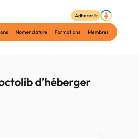
Adhérer
ions
Nomenclature
Formations
Membres
octolib d’héberger