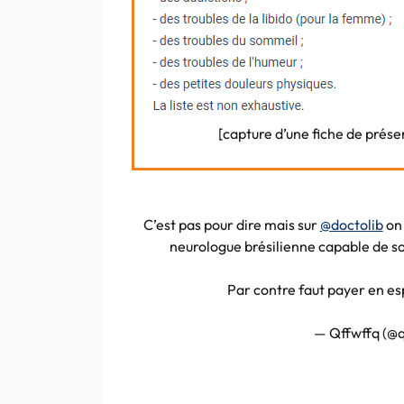
[capture d’une fiche de prése
C’est pas pour dire mais sur
@doctolib
on 
neurologue brésilienne capable de soi
Par contre faut payer en e
— Qffwffq (@q