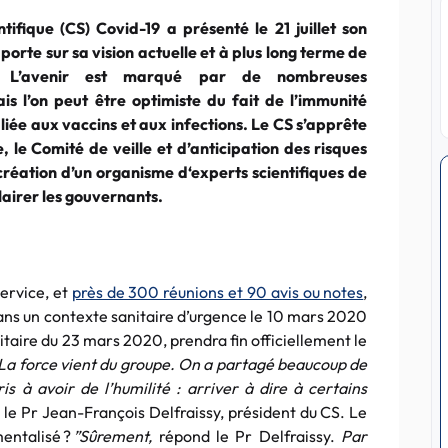
ntifique (CS) Covid-19 a présenté le 21 juillet son
 porte sur sa vision actuelle et à plus long terme de
 L’avenir est marqué par de nombreuses
ais l’on peut être optimiste du fait de l’immunité
liée aux vaccins et aux infections. Le CS s’apprête
 le Comité de veille et d’anticipation des risques
 création d’un organisme d‘experts scientifiques de
clairer les gouvernants.
ervice, et
près de 300 réunions et 90 avis ou notes
,
 dans un contexte sanitaire d’urgence le 10 mars 2020
anitaire du 23 mars 2020, prendra fin officiellement le
 La force vient du groupe. On a partagé beaucoup de
s à avoir de l’humilité : arriver à dire à certains
 le Pr Jean-François Delfraissy, président du CS. Le
mentalisé ?
”Sûrement,
répond le Pr Delfraissy.
Par