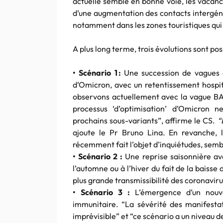
actuelle semble en bonne voie, les vacanc
d’une augmentation des contacts intergénér
notamment dans les zones touristiques qui
A plus long terme, trois évolutions sont poss
• Scénario 1 :
Une succession de vagues é
d’Omicron, avec un retentissement hospit
observons actuellement avec la vague BA
processus ‘d’optimisation’ d’Omicron 
prochains sous-variants”, affirme le CS.
“L
ajoute le Pr Bruno Lina. En revanche, 
récemment fait l’objet d’inquiétudes, sem
• Scénario 2
:
Une reprise saisonnière av
l’automne ou à l’hiver du fait de la baisse
plus grande transmissibilité des coronaviru
• Scénario 3
:
L’émergence d’un nouv
immunitaire. “La sévérité des manifestat
imprévisible” et “ce scénario a un niveau d