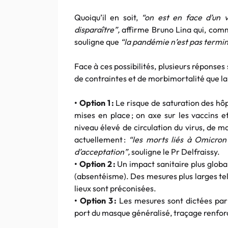
Quoiqu’il en soit,
“on est en face d’un v
disparaître”,
affirme Bruno Lina qui, com
souligne que
“la pandémie n’est pas termi
Face à ces possibilités, plusieurs réponse
de contraintes et de morbimortalité que la
• Option 1 :
Le risque de saturation des hôp
mises en place ; on axe sur les vaccins et
niveau élevé de circulation du virus, de mo
actuellement :
“les morts liés à Omicron
d’acceptation”,
souligne le Pr Delfraissy.
• Option 2 :
Un impact sanitaire plus globa
(absentéisme). Des mesures plus larges tel
lieux sont préconisées.
• Option 3 :
Les mesures sont dictées par
port du masque généralisé, traçage renfor