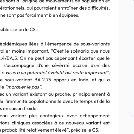
es sont à l’origine de mouvements de population et
ationnels, qui pourraient entraîner des difficultés,
 ne sont pas forcément bien équipées.
ibles selon le CS :
pidémiques liées à l’émergence de sous-variants
alier moins important. “C’est le scénario que nous
.4/BA.5. On ne peut pas cependant écarter que le
ne s’accompagne d’une sévérité accrue d’un des
e virus a un potentiel évolutif qui reste important”,
le sous-variant BA.2.75 apparu en Inde, et qui a
ble
“marquer le pas”.
ec un variant existant ou proche, principalement à
 de l’immunité populationnelle avec le temps et de la
s en saison froide.
eau variant plus contagieux avec échappement
ions cliniques associées à ce nouveau variant est
e probabilité relativement élevé”, précise le CS.