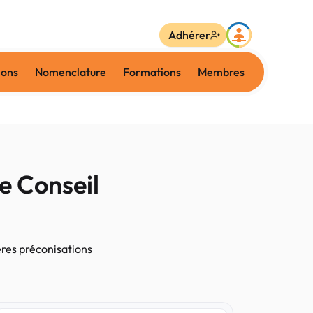
Adhérer
ions
Nomenclature
Formations
Membres
e Conseil
ères préconisations