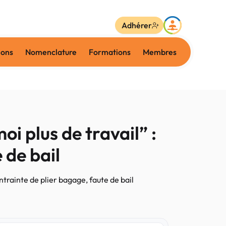
Adhérer
ions
Nomenclature
Formations
Membres
i plus de travail” :
 de bail
trainte de plier bagage, faute de bail