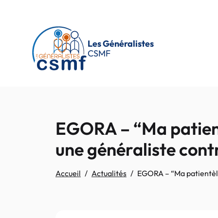
Passer au contenu principal
Les Généralistes
CSMF
EGORA – “Ma patientè
une généraliste contr
Accueil
Actualités
EGORA – “Ma patientèle 