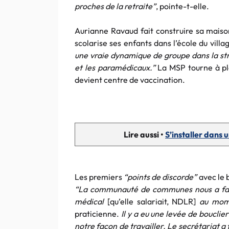
proches de la retraite”
, pointe-t-elle.
Aurianne Ravaud fait construire sa mais
scolarise ses enfants dans l’école du villa
une vraie dynamique de groupe dans la st
et les paramédicaux.”
La MSP tourne à plei
devient centre de vaccination.
Lire aussi •
S’installer dans 
Les premiers
“points de discorde”
avec le 
“La communauté de communes nous a fait s
médical
[qu’elle salariait, NDLR]
au mome
praticienne.
Il y a eu une levée de bouclier
notre façon de travailler. Le secrétariat