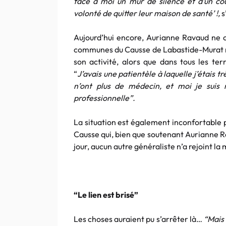
face à moi un mur de silence et d’un co
volonté de quitter ​leur maison de santé’ !,
s
Aujourd’hui encore, Aurianne Ravaud ne
communes du Causse de Labastide-Murat n’a
son activité, alors que dans tous les ter
“
J’avais une patientèle à laquelle j’étais t
n’ont plus de médecin, et moi je suis
professionnelle”.
La situation est également inconfortable 
Causse qui, bien que soutenant Aurianne Rav
jour, aucun autre généraliste n’a rejoint l
“Le lien est brisé”
Les choses auraient pu s’arrêter là…
“Mais