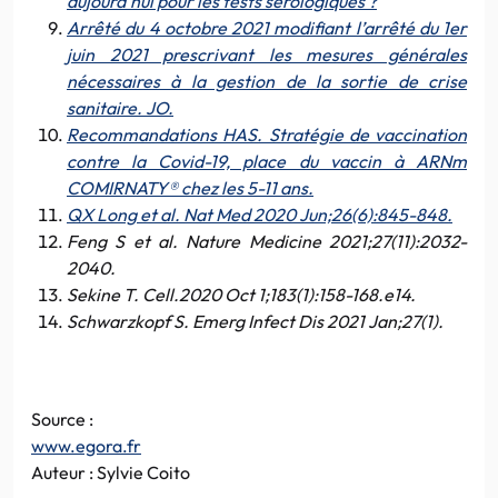
aujourd’hui pour les tests sérologiques ?
Arrêté du 4 octobre 2021 modifiant l’arrêté du 1er
juin 2021 prescrivant les mesures générales
nécessaires à la gestion de la sortie de crise
sanitaire. JO.
Recommandations HAS. Stratégie de vaccination
contre la Covid-19, place du vaccin à ARNm
COMIRNATY® chez les 5-11 ans.
QX Long et al. Nat Med 2020 Jun;26(6):845-848.
Feng S et al. Nature Medicine 2021;27(11):2032-
2040.
Sekine T. Cell.2020 Oct 1;183(1):158-168.e14.
Schwarzkopf S. Emerg Infect Dis 2021 Jan;27(1).
Source :
www.egora.fr
Auteur : Sylvie Coito