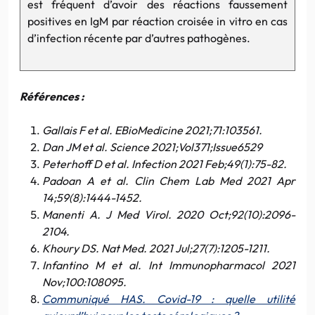
est fréquent d’avoir des réactions faussement
positives en IgM par réaction croisée in vitro en cas
d’infection récente par d’autres pathogènes.
Références :
Gallais F et al. EBioMedicine 2021;71:103561.
Dan JM et al. Science 2021;Vol371;Issue6529
Peterhoff D et al. Infection 2021 Feb;49(1):75-82.
Padoan A et al. Clin Chem Lab Med 2021 Apr
14;59(8):1444-1452.
Manenti A. J Med Virol. 2020 Oct;92(10):2096-
2104.
Khoury DS. Nat Med. 2021 Jul;27(7):1205-1211.
Infantino M et al. Int Immunopharmacol 2021
Nov;100:108095.
Communiqué HAS. Covid-19 : quelle utilité