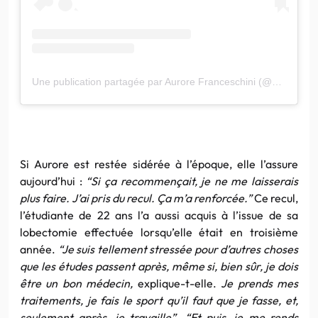
Une publication partagée par Aurore Franceschini (@pouruneviesansmuco)
Si Aurore est restée sidérée à l’époque, elle l’assure
aujourd’hui :
“Si ça recommençait, je ne me laisserais
plus faire. J’ai pris du recul. Ça m’a renforcée.”
Ce recul,
l’étudiante de 22 ans l’a aussi acquis à l’issue de sa
lobectomie effectuée lorsqu’elle était en troisième
année.
“Je suis tellement stressée pour d’autres choses
que les études passent après, même si, bien sûr, je dois
être un bon médecin,
explique-t-elle.
Je prends mes
traitements, je fais le sport qu’il faut que je fasse, et,
seulement après, je travaille”. “Et puis, je me rends