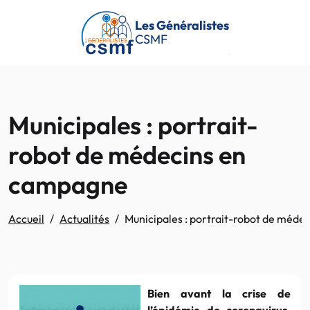
Passer au contenu principal
Les Généralistes
CSMF
Municipales : portrait-
robot de médecins en
campagne
Accueil
Actualités
Municipales : portrait-robot de méd
Bien avant la crise de
l’épidémie de coronavirus,