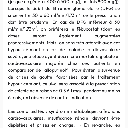
(jusque en général 400 à 600 mg/j, parfois 900 mg/j).
Lorsque le débit de filtration glomérulaire (DFG) se
2
situe entre 30 à 60 ml/min/1,73m
, cette prescription
doit être prudente. En cas de DFG inférieur à 30
2
ml/min/1,73m
, on préférera le fébuxostat (dont les
doses seront également augmentées
progressivement). Mais, on sera très attentif avec cet
hypouricémiant en cas de maladie cardiovasculaire
sévère, une étude ayant décrit une mortalité globale et
cardiovasculaire majorée chez ces patients en
comparaison de l’allopurinol*. Pour éviter la survenue
de crises de goutte, favorisées par le traitement
hypouricémiant, celui-ci sera associé à la prescription
de colchicine à raison de 0,5 à 1 mg/j pendant au moins
6 mois, en l’absence de contre-indication.
Les comorbidités : syndrome métabolique, affections
cardiovasculaires, insuffisance rénale, devront être
dépistées et prises en charge. « En revanche, les