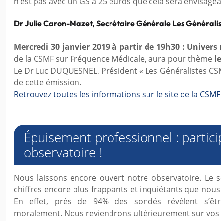
n’est pas avec un GS à 25 euros que cela sera envisagea
Dr Julie Caron-Mazet, Secrétaire Générale Les Générali
Mercredi 30 janvier 2019 à partir de 19h30 : Univers
de la CSMF sur Fréquence Médicale, aura pour thème
l
Le Dr Luc DUQUESNEL, Président « Les Généralistes CSMF
de cette émission.
Retrouvez toutes les informations sur le site de la CSMF
Épuisement professionnel : partici
observatoire !
Nous laissons encore ouvert notre observatoire. Le 
chiffres encore plus frappants et inquiétants que nous
En effet, près de 94% des sondés révèlent s’êtr
moralement. Nous reviendrons ultérieurement sur vos 