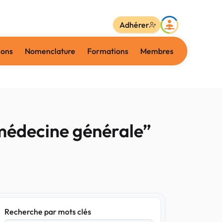
Adhérer
ions
Nomenclature
Formations
Membres
a médecine générale”
Recherche par mots clés