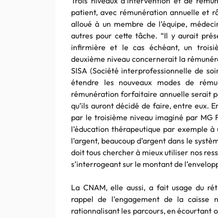
Trois niveaux d’intervention et de rémun
patient, avec rémunération annuelle et rôl
alloué à un membre de l’équipe, médecin
autres pour cette tâche. “Il y aurait pré
infirmière et le cas échéant, un trois
deuxième niveau concernerait la rémunérat
SISA (Société interprofessionnelle de soi
étendre les nouveaux modes de rémun
rémunération forfaitaire annuelle serait 
qu’ils auront décidé de faire, entre eux.
par le troisième niveau imaginé par MG Fr
l’éducation thérapeutique par exemple à u
l’argent, beaucoup d’argent dans le systèm
doit tous chercher à mieux utiliser nos r
s’interrogeant sur le montant de l’envelop
La CNAM, elle aussi, a fait usage du ré
rappel de l’engagement de la caisse n
rationnalisant les parcours, en écourtant ou