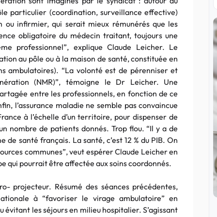
ération sont imaginés par le syndicat : autour du
e particulier (coordination, surveillance effective)
 ou infirmier, qui serait mieux rémunérés que les
sence obligatoire du médecin traitant, toujours une
ième professionnel”, explique Claude Leicher. Le
ion au pôle ou à la maison de santé, constituée en
ns ambulatoires). “La volonté est de pérenniser et
ération (NMR)”, témoigne le Dr Leicher. Une
partagée entre les professionnels, en fonction de ce
 Enfin, l’assurance maladie ne semble pas convaincue
ance à l’échelle d’un territoire, pour dispenser de
n nombre de patients donnés. Trop flou. “Il y a de
e de santé français. La santé, c’est 12 % du PIB. On
essources communes”, veut espérer Claude Leicher en
pe qui pourrait être affectée aux soins coordonnés.
tro- projecteur. Résumé des séances précédentes,
ationale à “favoriser le virage ambulatoire” en
 évitant les séjours en milieu hospitalier. S’agissant