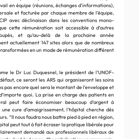
avail en équipe (réunions, échanges d’informations),
ersale et facturée par chaque membre de l’équipe,
’ACIP avec déclinaison dans les conventions mono-
ue cette rémunération soit accessible à d’autres
roupés, et qu’au-delà de la prochaine année
nent actuellement 147 sites alors que de nombreux
 transformées en un mode de rémunération différent
ésume le Dr Luc Duquesnel, le président de l’UNOF-
défaut, ce seront les ARS qui organiseront les soins
s pas encore quel sera le montant de l’enveloppe et
 d’importe quoi. La prise en charge des patients en
ral peut faire économiser beaucoup d’argent à
e une cure d’amaigrissement, l’hôpital cherche dès
rs. “Il nous faudra nous battre pied à pied en région,
pital peut tout à fait écraser la pratique libérale pour
 clairement demandé aux professionnels libéraux de