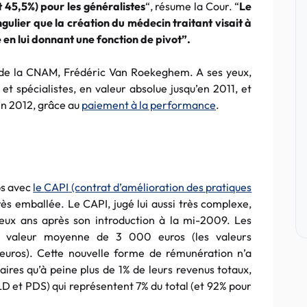
t 45,5%) pour les généralistes
“, résume la Cour. “
Le
ngulier que la création du médecin traitant visait à
 en lui donnant une fonction de pivot”.
 de la
CNAM
,
Frédéric
Van
Roekeghem
. A ses yeux,
 et spécialistes, en valeur absolue jusqu’en 2011, et
en 2012, grâce au
paiement à la performance
.
rps avec
le
CAPI
(contrat d’amélioration des pratiques
très emballée. Le
CAPI
, jugé lui aussi très complexe,
eux ans après son introduction à la mi-2009. Les
une valeur moyenne de 3 000
euros
(les valeurs
euros
). Cette nouvelle forme de rémunération n’a
ires qu’à peine plus de 1% de leurs revenus totaux,
LD
et
PDS
) qui représentent 7% du total (et 92% pour