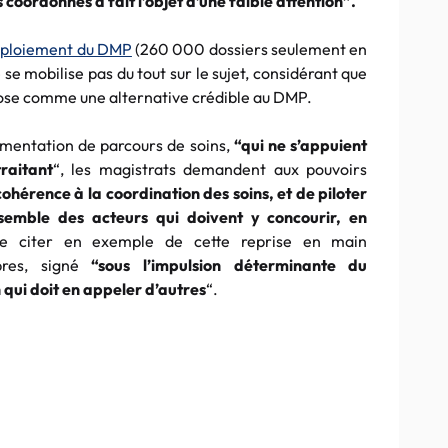
oordonnés a fait l’objet d’une faible attention”.
déploiement du DMP
(260 000 dossiers seulement en
 se mobilise pas du tout sur le sujet, considérant que
 pose comme une alternative crédible au DMP.
imentation de parcours de soins,
“qui ne s’appuient
raitant
“, les magistrats demandent aux pouvoirs
ohérence à la coordination des soins, et de piloter
semble des acteurs qui doivent y concourir, en
de citer en exemple de cette reprise en main
bres, signé
“
sous l’impulsion déterminante du
 qui doit en appeler d’autres
“.