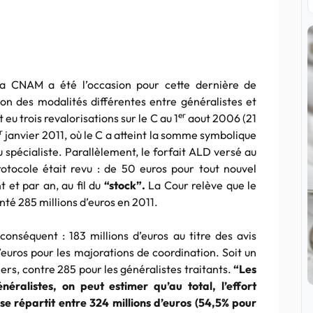
la
CNAM
a été l’occasion pour cette dernière de
lon des modalités différentes entre généralistes et
er
eu trois revalorisations sur le C au 1
aout
2006 (21
r
janvier 2011, où le C a atteint la somme symbolique
u spécialiste. Parallèlement, le forfait
ALD
versé au
rotocole était revu : de 50
euros
pour tout nouvel
t et par an, au fil du
“stock”.
La Cour relève que le
nté 285 millions
d’euros
en 2011.
s conséquent : 183 millions
d’euros
au titre des avis
’euros
pour les majorations de coordination. Soit un
ers, contre 285 pour les généralistes traitants.
“
Les
éralistes, on peut estimer qu’au total, l’effort
se répartit entre 324 millions
d’euros
(54,5% pour