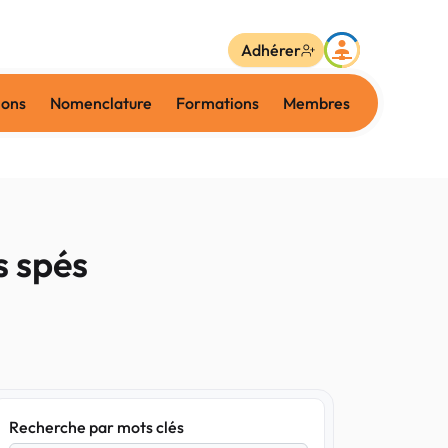
Adhérer
ions
Nomenclature
Formations
Membres
s spés
Recherche par mots clés