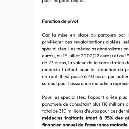
pour les généralistes.
Fonction de pivot
Car la mise en place du parcours par 
privilégier des revalorisations
ciblées
, se
spécialistes. Les médecins généralistes ont 
er
e
euros
), au 1
juillet 2007 (22
euros
) et au 1
de 23
euros
, la valeur de la consultation d
médecin traitant pour la rédaction du p
entrant, il est passé à 40
euros
par patien
surcout
pour l’assurance maladie a représe
Pour les spécialistes, l’apport a été plu
ponctuels de consultant plus 118 millions
d
total de 310 millions
d’euros
pour ces derni
médecins traitants étant à 95% des gén
financier annuel de l’assurance maladie 