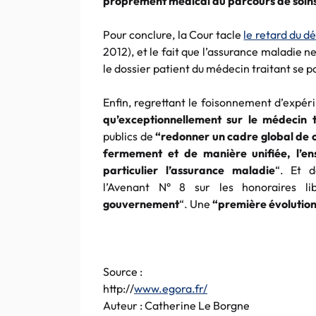
proprement médical du parcours de soins c
Pour conclure, la Cour tacle
le retard du 
2012), et le fait que l’assurance maladie ne
le dossier patient du médecin traitant se
Enfin, regrettant le foisonnement d’expér
qu’exceptionnellement sur le médecin t
publics de
“
redonner un cadre global de c
fermement et de manière unifiée, l’en
particulier l’assurance maladie
“. Et 
l’Avenant N° 8 sur les honoraires li
gouvernement
“. Une
“
première évolution
Source :
http
://
www.egora.fr
/
Auteur :
Catherine
Le Borgne