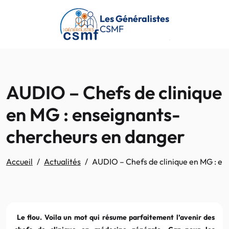
Passer au contenu principal
Les Généralistes
CSMF
AUDIO – Chefs de clinique
en MG : enseignants-
chercheurs en danger
Accueil
Actualités
AUDIO – Chefs de clinique en MG : e
Le flou. Voila un mot qui résume parfaitement l’avenir des