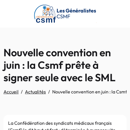
Passer au contenu principal
Les Généralistes
CSMF
Nouvelle convention en
juin : la Csmf prête à
signer seule avec le SML
Accueil
Actualités
Nouvelle convention en juin : la Csmf 
La Confédération des syndicats médicaux français
(Csmf) le dit haut et fort : déterminée à avancer vite,