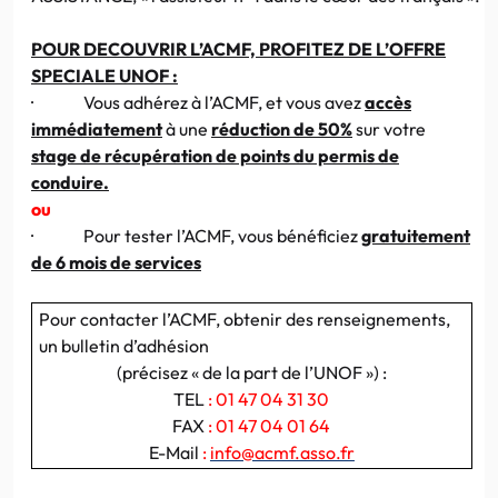
POUR DECOUVRIR L’ACMF, PROFITEZ DE L’OFFRE
SPECIALE UNOF :
·
Vous adhérez à l’ACMF, et vous avez
accès
immédiatement
à une
réduction de 50%
sur votre
stage de récupération de points du permis de
conduire.
ou
·
Pour tester l’ACMF, vous bénéficiez
gratuitement
de 6 mois de services
Pour contacter l’ACMF, obtenir des renseignements,
un bulletin d’adhésion
(précisez « de la part de l’UNOF ») :
TEL
: 01 47 04 31 30
FAX
: 01 47 04 01 64
E-Mail
:
info@acmf.asso.fr