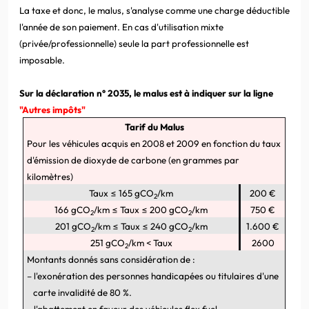
La taxe et donc, le malus, s'analyse comme une charge déductible
l'année de son paiement. En cas d'utilisation mixte
(privée/professionnelle) seule la part professionnelle est
imposable.
Sur la déclaration n° 2035, le malus est à indiquer sur la ligne
"Autres impôts"
Tarif du Malus
Pour les véhicules acquis en 2008 et 2009 en fonction du taux
d'émission de dioxyde de carbone (en grammes par
kilomètres)
Taux ≤ 165 gCO
/km
200 €
2
166 gCO
/km ≤ Taux ≤ 200 gCO
/km
750 €
2
2
201 gCO
/km ≤ Taux ≤ 240 gCO
/km
1.600 €
2
2
251 gCO
/km < Taux
2600
2
Montants donnés sans considération de :
–
l'exonération des personnes handicapées ou titulaires d'une
carte invalidité de 80 %.