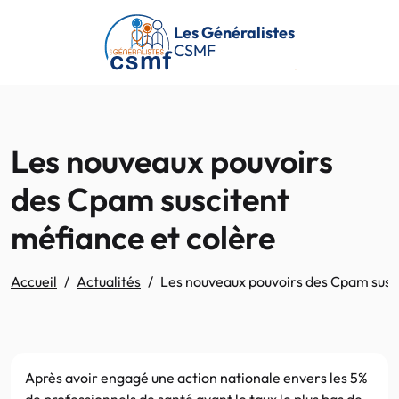
Passer au contenu principal
Les Généralistes
CSMF
Les nouveaux pouvoirs
des Cpam suscitent
méfiance et colère
Accueil
Actualités
Les nouveaux pouvoirs des Cpam susci
Après avoir engagé une action nationale envers les 5%
de professionnels de santé ayant le taux le plus bas de