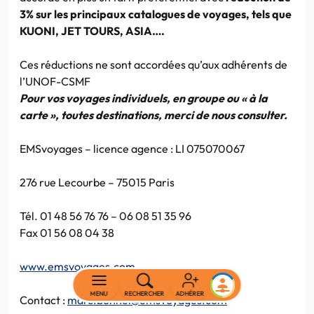
3%
sur les principaux catalogues de voyages, tels que
KUONI, JET TOURS, ASIA….
Ces réductions ne sont accordées qu’aux adhérents de
l’UNOF-CSMF
Pour vos voyages individuels, en groupe ou « à la
carte », toutes destinations, merci de nous consulter.
EMSvoyages – licence agence : LI 075070067
276 rue Lecourbe – 75015 Paris
Tél. 01 48 56 76 76 – 06 08 51 35 96
Fax 01 56 08 04 38
www.emsvoyages.com
MENU
RECHERCHER
ADHÉRER
Contact :
marc.bonnel@emsvoyages.com