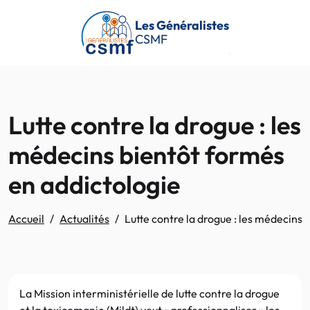
Passer au contenu principal
Les Généralistes
CSMF
Lutte contre la drogue : les
médecins bientôt formés
en addictologie
Accueil
Actualités
Lutte contre la drogue : les médecins
La Mission interministérielle de lutte contre la drogue
et la toxicomanie (Mildt) veut « professionnaliser » les