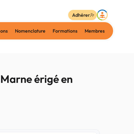
Adhérer
ions
Nomenclature
Formations
Membres
-Marne érigé en