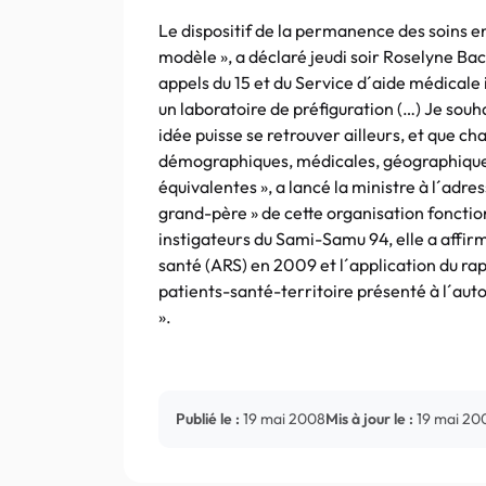
Le dispositif de la permanence des soins e
modèle », a déclaré jeudi soir Roselyne Bach
appels du 15 et du Service d´aide médicale i
un laboratoire de préfiguration (…) Je souh
idée puisse se retrouver ailleurs, et que ch
démographiques, médicales, géographiques
équivalentes », a lancé la ministre à l´ad
grand-père » de cette organisation fonctio
instigateurs du Sami-Samu 94, elle a affir
santé (ARS) en 2009 et l´application du rap
patients-santé-territoire présenté à l´aut
».
Publié le :
19 mai 2008
Mis à jour le :
19 mai 20