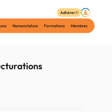
Adhérer
ions
Nomenclature
Formations
Membres
ucturations